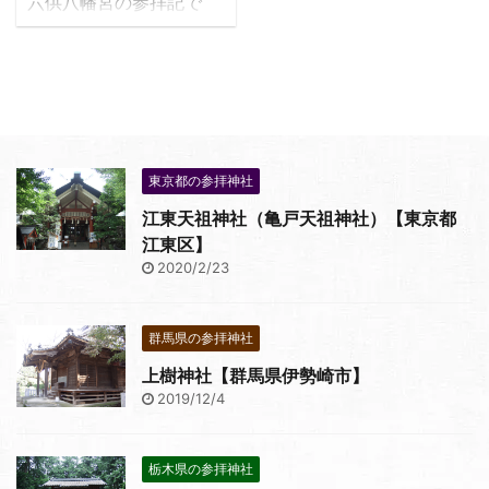
六供八幡宮の参拝記で
す。六供八幡宮は、808
年に創建された古社。前
橋商業高校の南側に鎮座
しています。
東京都の参拝神社
江東天祖神社（亀戸天祖神社）【東京都
江東区】
2020/2/23
群馬県の参拝神社
上樹神社【群馬県伊勢崎市】
2019/12/4
栃木県の参拝神社