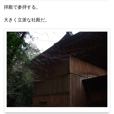
拝殿で参拝する。
大きく立派な社殿だ。