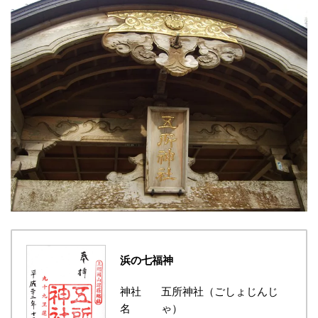
浜の七福神
神社
五所神社（ごしょじんじ
名
ゃ）