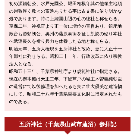
初め源頼朝公、水戸光國公、堀田相模守其の他領主地頭
の崇敬厚く数々の寄進ありたる事は古文書に依り明かな
処であります。特に上總國山辺の荘の總社と称せらる。
享保二年、神祇官より正一位に増位の宣旨あり、鎮座地
殿台も源頼朝公、奥州の藤原泰衡を征し凱旋の砌り本社
へ武運長久を祈り兵力を休養したる地と称せらる。
明治元年、五所大権現を五所神社と改め、更に大正十一
年郷社に列せらる。昭和二十一年、行政改革に依り宗教
法人となる。
昭和五十三年、千葉県神社庁より規範神社に指定さる。
現在の御本殿は天正二年、下総芦戸の城主木曽義純朝臣
の造営にて以後修理を加へたるも実に壮大優美な建造物
にして、昭和二十八年千葉県重要文化財に指定されたも
のである。
五所神社（千葉県山武市蓮沼）参拝記