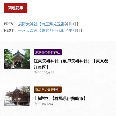
関連記事
PREV
廣野大神社【埼玉県児玉郡神川町】
NEXT
平河天満宮【東京都千代田区平河町】
東京都の参拝神社
江東天祖神社（亀戸天祖神社）【東京都
江東区】
2020/2/23
群馬県の参拝神社
上樹神社【群馬県伊勢崎市】
2019/12/4