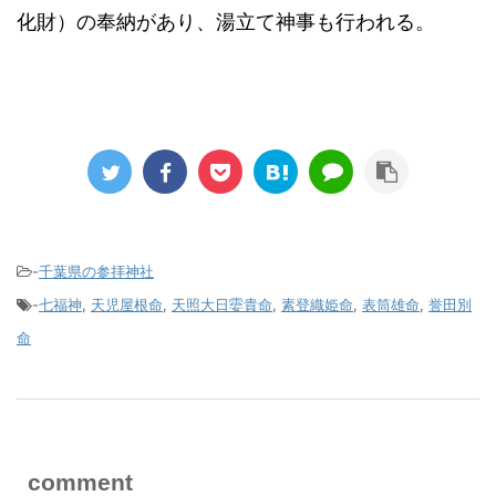
化財）の奉納があり、湯立て神事も行われる。
-
千葉県の参拝神社
-
七福神
,
天児屋根命
,
天照大日孁貴命
,
素登織姫命
,
表筒雄命
,
誉田別
命
comment