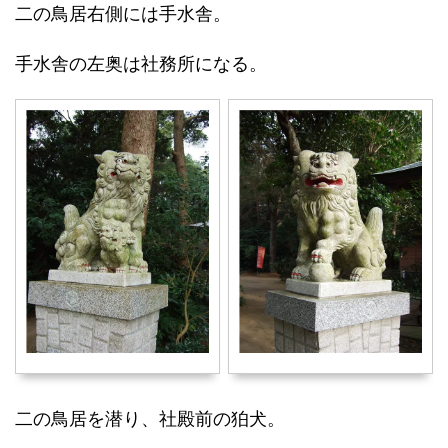
二の鳥居右側には手水舎。
手水舎の左奥は社務所になる。
二の鳥居を潜り、社殿前の狛犬。