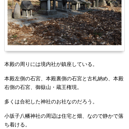
本殿の周りには境内社が鎮座している。
本殿左側の石宮、本殿裏側の石宮と古札納め、本殿
右側の石宮、御嶽山・蔵王権現。
多くは合祀した神社のお社なのだろう。
小坂子八幡神社の周辺は住宅と畑、なので静かで落
ち着ける。