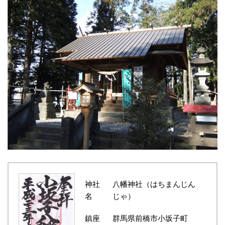
神社
八幡神社（はちまんじん
名
じゃ）
鎮座
群馬県前橋市小坂子町