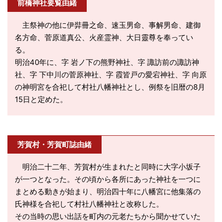
前橋神社要覧由緒
主祭神の他に伊弉冊之命、速玉男命、事解男命、建御
名方命、菅原道真公、火産霊神、大日靈尊を奉ってい
る。
明治40年に、字 岩ノ下の熊野神社、字 諏訪前の諏訪神
社、字 下中川の菅原神社、字 霞皆戸の愛宕神社、字 向原
の神明宮を合祀して村社八幡神社とし、例祭を旧暦の8月
15日と定めた。
芳賀村・芳賀町誌由緒
明治二十二年、芳賀村が生まれたと同時に大字小坂子
が一つとなった。その頃から各所にあった神社を一つに
まとめる動きが始まり、明治四十年に八幡宮に他集落の
氏神様を合祀して村社八幡神社と改称した。
その当時の思い出話を町内の元老たちから聞かせていた