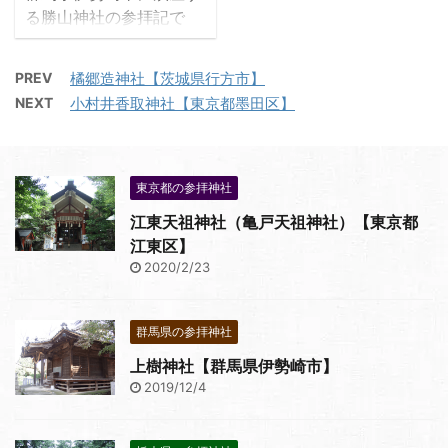
る勝山神社の参拝記で
す。旧境町にあり和銅年
間創建、上野国神名帳記
PREV
橘郷造神社【茨城県行方市】
載神社とされています。
NEXT
小村井香取神社【東京都墨田区】
笠間稲荷神社本殿や冠稲
荷神社の聖天宮といった
弥勒寺音次郎作の拝殿、
金井烏洲の天井絵、天田
東京都の参拝神社
熊郊の絵画があります。
江東天祖神社（亀戸天祖神社）【東京都
江東区】
2020/2/23
群馬県の参拝神社
上樹神社【群馬県伊勢崎市】
2019/12/4