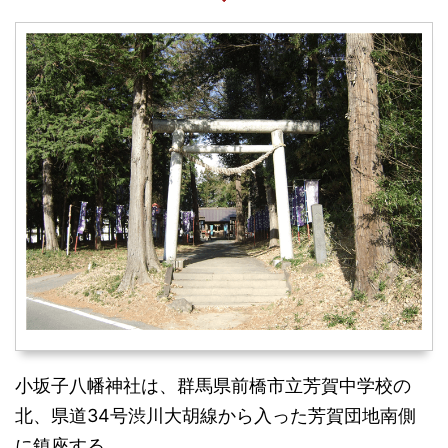
小坂子八幡神社は、群馬県前橋市立芳賀中学校の
北、県道34号渋川大胡線から入った芳賀団地南側
に鎮座する。