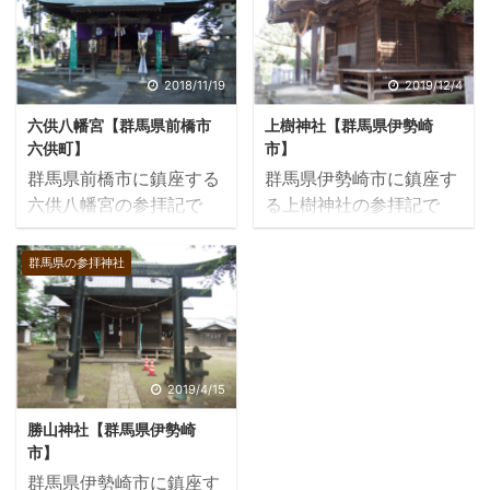
2018/11/19
2019/12/4
六供八幡宮【群馬県前橋市
上樹神社【群馬県伊勢崎
六供町】
市】
群馬県前橋市に鎮座する
群馬県伊勢崎市に鎮座す
六供八幡宮の参拝記で
る上樹神社の参拝記で
す。六供八幡宮は、808
す。上植木の氏神様で、
年に創建された古社。前
境内に入ると鳥居がズラ
群馬県の参拝神社
橋商業高校の南側に鎮座
リと並んでいます。社殿
しています。
の彫刻も見所です。
2019/4/15
勝山神社【群馬県伊勢崎
市】
群馬県伊勢崎市に鎮座す