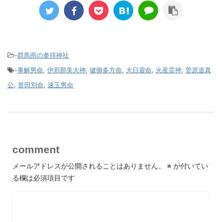
-
群馬県の参拝神社
-
事解男命
,
伊邪那美大神
,
健御多方命
,
大日靈命
,
火産霊神
,
菅原道真
公
,
誉田別命
,
速玉男命
comment
メールアドレスが公開されることはありません。
※
が付いてい
る欄は必須項目です