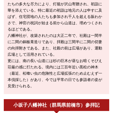
たちの多大な尽力により、灯籠が沢山寄贈され、初詣に
華を添えている。特に最近の初詣は地元の人は申すに及
ばず、住宅団地の人たちも参加され千人を超える賑わか
さで、神官の祝詞が始まる前から山道は、埋めつくされ
るほどである。
八幡神社が、改築されたのは大正二年で、社殿は一間半
に二間の銅板葺造りであり、拝殿は三間半に二間の切妻
の向拝附きである。また、社殿の前は広場があり、運動
広場として活用されている。
更には、南の長い山道には杉の巨木が昼なお暗くそびえ
荘厳の感に打たれる。境内には三百年近い黒松の神木
（最近、松喰い虫の危険性と広場拡張のため止むえず一
本伐採した）があり、今では平常の日でも参詣者の姿が
見受けられる。
小坂子八幡神社（群馬県前橋市）参拝記