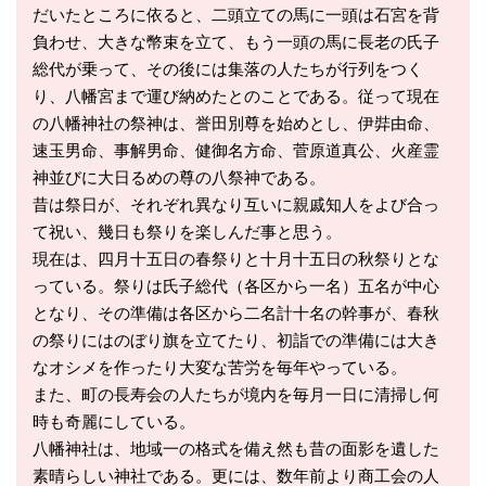
だいたところに依ると、二頭立ての馬に一頭は石宮を背
負わせ、大きな幣束を立て、もう一頭の馬に長老の氏子
総代が乗って、その後には集落の人たちが行列をつく
り、八幡宮まで運び納めたとのことである。従って現在
の八幡神社の祭神は、誉田別尊を始めとし、伊弉由命、
速玉男命、事解男命、健御名方命、菅原道真公、火産霊
神並びに大日るめの尊の八祭神である。
昔は祭日が、それぞれ異なり互いに親戚知人をよび合っ
て祝い、幾日も祭りを楽しんだ事と思う。
現在は、四月十五日の春祭りと十月十五日の秋祭りとな
っている。祭りは氏子総代（各区から一名）五名が中心
となり、その準備は各区から二名計十名の幹事が、春秋
の祭りにはのぼり旗を立てたり、初詣での準備には大き
なオシメを作ったり大変な苦労を毎年やっている。
また、町の長寿会の人たちが境内を毎月一日に清掃し何
時も奇麗にしている。
八幡神社は、地域一の格式を備え然も昔の面影を遺した
素晴らしい神社である。更には、数年前より商工会の人